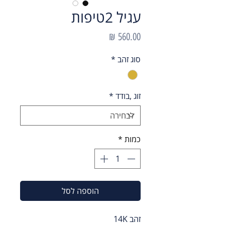
עגיל 2טיפות
מחיר
סוג זהב
*
זוג ,בודד
*
כמות
*
הוספה לסל
זהב 14K