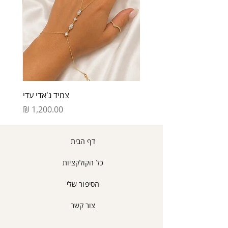
תכשיטים בעיצוב אישי או כל תכשיט
בעיניין החלפות/החזרות פריטים
שהוגדר כייצור מיוחד על פי דרישה- לא
לפרטים נוספים קראו את תקנות האתר.
תאושר החלפה\זיכוי\או החזר כספי בגינו.
איך מחזירים?
יש ליצור קשר במספר 054-555-6563
לתיאום איסוף או שילוח המוצר אלינו
חזרה
עלות איסוף הינו 35 ₪ יקוזז מהזיכוי
צמיד ג'אדי עדי
הכספי המגיע לך.
זיכוי כספי יינתן בניכוי עלויות המשלוח
מחיר
של איסוף המוצר וכן ב5% מסכום
העסקה או 100 ש"ח כנמוך בכפוף
לחוק.
דף הבית
ניתן לתאם החזרה עצמאית לכתובתינו
הנשיא ויצמן 1 אור עקביא קניון
כל הקולקציות
אורות וכך להמנע מעלות איסוף.
לאחר קבלת המוצר ולאחר כי נבדק
הסיפור שלי
שלא נעשה בו שימוש ו/או נגרם כל נזק
ניידע אותך ונזכה את כרטיס האראי
צור קשר
בהתאם.
החברה היא בעלת שיקול הדעת הבלעדי