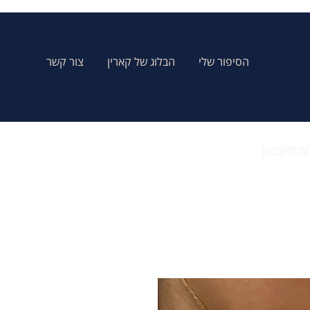
Karins Jewelry תכשיטי קארין
הסיפור שלי
הבלוג של קארין
צור קשר
ת ותשובות