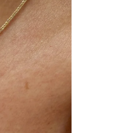
שילוח המוצר אלינו חזרה
עלות איסוף הינו 35 ₪ יקוזז מהזיכוי הכספי המגיע לך.
זיכוי כספי יינתן בניכוי עלויות המשלו
ב5% מסכום העסקה או 100 ש"ח כנמוך בכפוף לחוק.
עקביא קניון אורות וכך להמנע מעלות
לאחר קבלת המוצר ולאחר כי נבדק ש
ו/או נגרם כל נזק ניידע אותך ונזכה 
בהתאם.
החברה היא בעלת שיקול הדעת הבלעדי ב
פריטים
לפרטים נוספים קראו את תקנות האתר.