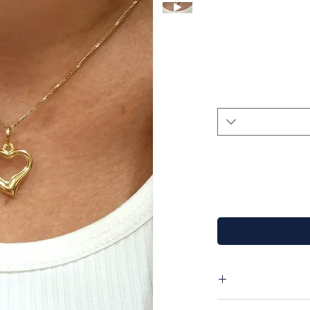
ן 15.9 מ"מ