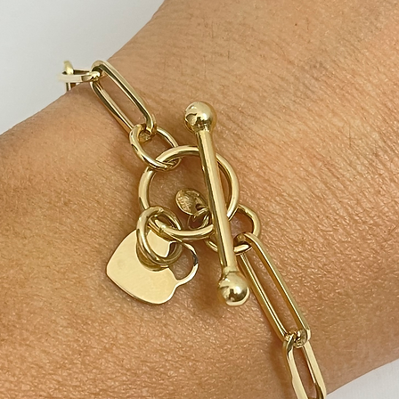
ניתן לתאם החזרה עצמאית לכתובתינו הנשיא ויצמן 1 אור
 איסוף.
לא נעשה בו שימוש
את כרטיס האראי
עיניין החלפות/החזרות