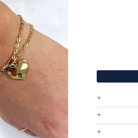
יד משולב בצד אחד חוליות רוחב 4.3 מ"מ , צד שני שרשרת
פריט שקיבלת אין שום