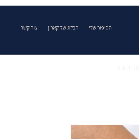
Karins Jewelry תכשיטי קארין
הסיפור שלי
הבלוג של קארין
צור קשר
ת ותשובות