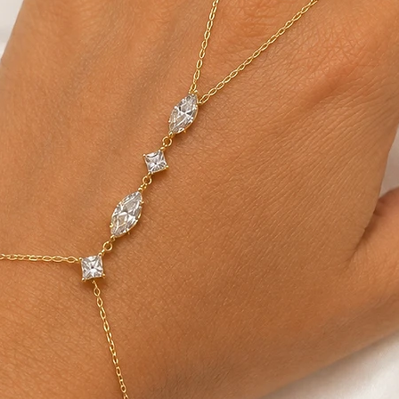
לא נעשה בו שימוש
את כרטיס האראי
עיניין החלפות/החזרות