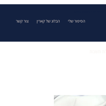
Karins Jewelry תכשיטי קארין
הסיפור שלי
הבלוג של קארין
צור קשר
ת ותשובות