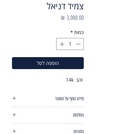
צמיד דניאל
מחיר
כמות
*
הוספה לסל
זהב 14k
מידע נוסף על המוצר
צמיד חצי חצי
החלפות
חצי חוליות אובליות חצי גורמט רוחב 6.9
מ"מ ,עובי 2.6 מ"מ
במידה ותרצי/ה להחליף או להחזיר את
אורך צמיד 19 ס"מ
החזרות
הפריט שקיבלת אין שום בעיה!