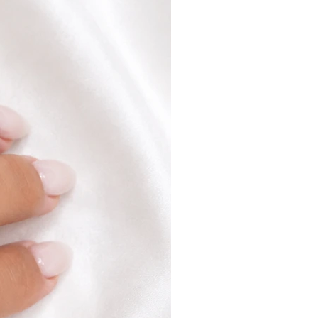
עקביא קניון אורות וכך להמנע מעלות
לאחר קבלת המוצר ולאחר כי נבדק ש
ו/או נגרם כל נזק ניידע אותך ונזכה 
בהתאם.
החברה היא בעלת שיקול הדעת הבלעדי ב
פריטים
לפרטים נוספים קראו את תקנות האתר.