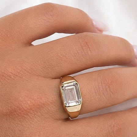
ניתן לתאם החזרה עצמאית לכתובתינו הנשיא ויצמן 1 אור
 איסוף.
לא נעשה בו שימוש
את כרטיס האראי
עיניין החלפות/החזרות