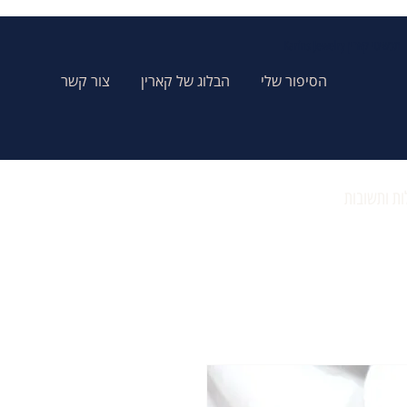
Karins Jewelry תכשיטי קארין
הסיפור שלי
הבלוג של קארין
צור קשר
ת ותשובות