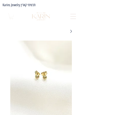
Karins Jewelry תכשיטי קארין