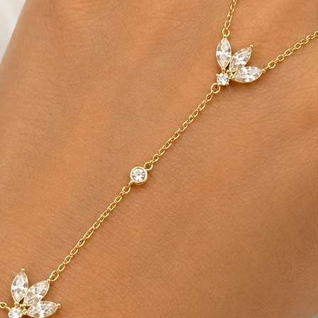
ניתן לתאם החזרה עצמאית לכתובתינו הנשיא ויצמן 1 אור
 איסוף.
לא נעשה בו שימוש
את כרטיס האראי
עיניין החלפות/החזרות