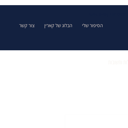
Karins Jewelry תכשיטי קארין
הסיפור שלי
הבלוג של קארין
צור קשר
ת ותשובות