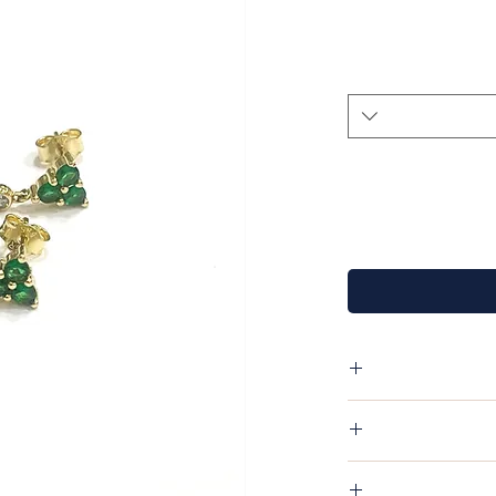
עגילים צמודים לאוזן 3 קודות שיבוץ זרקון אמרלד קוטר 6.8 מ"מ
ך הרצוי בהערות במעמד
פריט שקיבלת אין שום