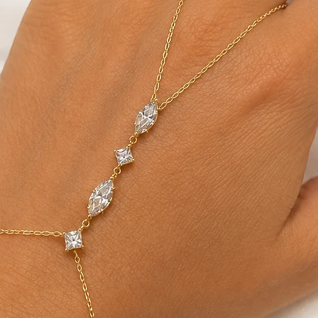
ניתן לתאם החזרה עצמאית לכתובתינו הנשיא ויצמן 1 אור
 איסוף.
לא נעשה בו שימוש
את כרטיס האראי
עיניין החלפות/החזרות