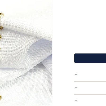
ימי 9.4 מ"מ עם 3 מעוינים נופלים אורך הגעילים
פריט שקיבלת אין שום
054-555