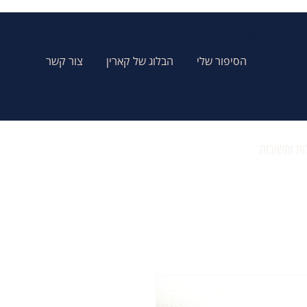
Karins Jewelry תכשיטי קארין
הסיפור שלי
הבלוג של קארין
צור קשר
ת ותשובות