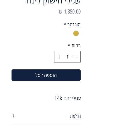
עגילי חישוק לינה
מחיר
סוג זהב
*
כמות
*
הוספה לסל
עגילי זהב 14k
החלפות
במידה ותרצי/ה להחליף או להחזיר את