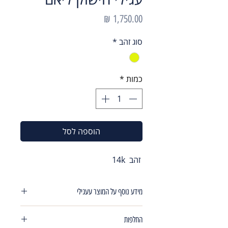
מחיר
סוג זהב
*
כמות
*
הוספה לסל
זהב 14k
מידע נוסף על המוצר עעגילי
עגילי חישוק משובצים שפיצים רוחב 4.4
החלפות
מ"מ ,קוטר פנימי של החישוק 12.2 מ"מ