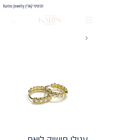
Karins Jewelry תכשיטי קארין
עגילי חישוק ליאם