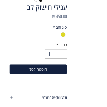
עגילי חישוק לב
מחיר
סוג זהב
*
כמות
*
הוספה לסל
מידע נוסף על המוצרע
עגילי חישוק קטן הליקס /טראגוס 8 מ"מ לב