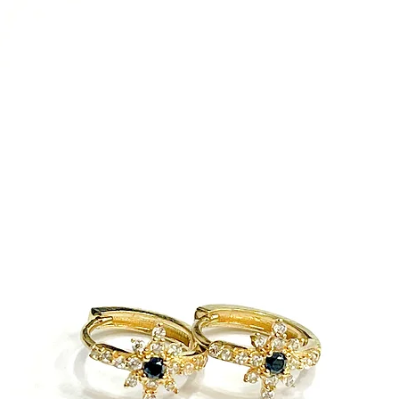
ח של איסוף המוצר וכן
ניתן לתאם החזרה עצמאית לכתובתינו הנשיא ויצמן 1 אור
 איסוף.
לא נעשה בו שימוש
את כרטיס האראי
עיניין החלפות/החזרות