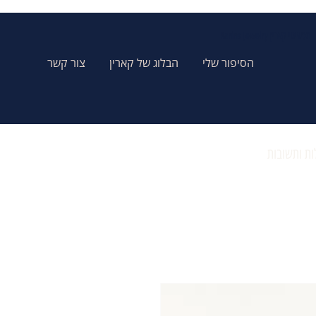
Karins Jewelry תכשיטי קארין
הסיפור שלי
הבלוג של קארין
צור קשר
ת ותשובות