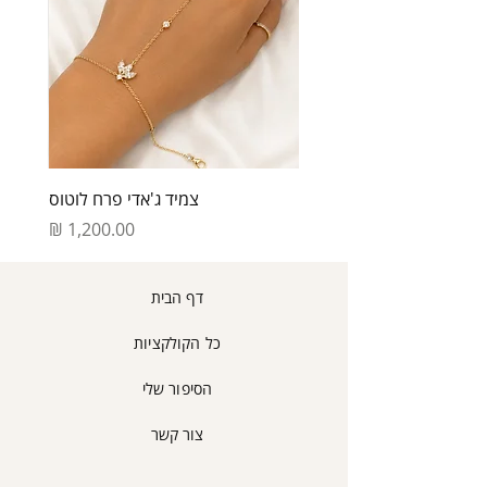
בעיניין החלפות/החזרות פריטים
שהוגדר כייצור מיוחד על פי דרישה- לא
לפרטים נוספים קראו את תקנות האתר.
תאושר החלפה\זיכוי\או החזר כספי בגינו.
איך מחזירים?
יש ליצור קשר במספר 054-555-6563
לתיאום איסוף או שילוח המוצר אלינו
חזרה
עלות איסוף הינו 35 ₪ יקוזז מהזיכוי
צמיד ג'אדי פרח לוטוס
הכספי המגיע לך.
זיכוי כספי יינתן בניכוי עלויות המשלוח
מחיר
של איסוף המוצר וכן ב5% מסכום
העסקה או 100 ש"ח כנמוך בכפוף
לחוק.
דף הבית
ניתן לתאם החזרה עצמאית לכתובתינו
הנשיא ויצמן 1 אור עקביא קניון
כל הקולקציות
אורות וכך להמנע מעלות איסוף.
לאחר קבלת המוצר ולאחר כי נבדק
הסיפור שלי
שלא נעשה בו שימוש ו/או נגרם כל נזק
ניידע אותך ונזכה את כרטיס האראי
צור קשר
בהתאם.
החברה היא בעלת שיקול הדעת הבלעדי