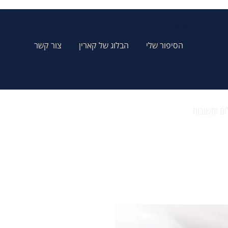
Karins Jewelry תכשיטי קארין
הסיפור שלי
הבלוג של קארין
צור קשר
ת ותשובות