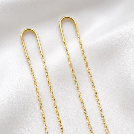
ח של איסוף המוצר וכן
ניתן לתאם החזרה עצמאית לכתובתינו הנשיא ויצמן 1 אור
 איסוף.
לא נעשה בו שימוש
את כרטיס האראי
עיניין החלפות/החזרות