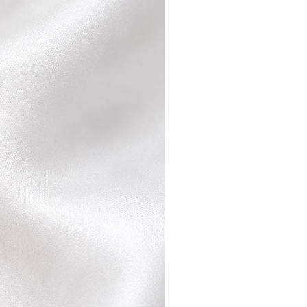
שילוח המוצר אלינו חזרה
עלות איסוף הינו 35 ₪ יקוזז מהזיכוי הכספי המגיע לך.
זיכוי כספי יינתן בניכוי עלויות המשלו
ב5% מסכום העסקה או 100 ש"ח כנמוך בכפוף לחוק.
עקביא קניון אורות וכך להמנע מעלות
לאחר קבלת המוצר ולאחר כי נבדק ש
ו/או נגרם כל נזק ניידע אותך ונזכה 
בהתאם.
החברה היא בעלת שיקול הדעת הבלעדי ב
פריטים
לפרטים נוספים קראו את תקנות האתר.