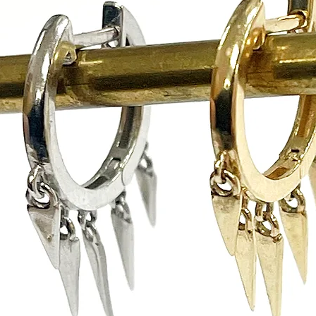
ניתן לתאם החזרה עצמאית לכתובתינו הנשיא ויצמן 1 אור
 איסוף.
לא נעשה בו שימוש
את כרטיס האראי
עיניין החלפות/החזרות