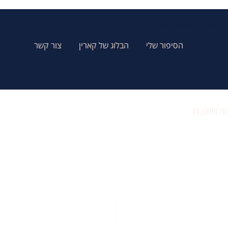
Karins Jewelry תכשיטי קארין
הסיפור שלי
הבלוג של קארין
צור קשר
ת ותשובות