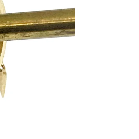
עקביא קניון אורות וכך להמנע מעלות
לאחר קבלת המוצר ולאחר כי נבדק ש
ו/או נגרם כל נזק ניידע אותך ונזכה 
בהתאם.
החברה היא בעלת שיקול הדעת הבלעדי ב
פריטים
לפרטים נוספים קראו את תקנות האתר.